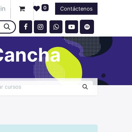
in
0
ntos
Contáctenos
Cancha