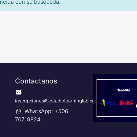
incida con su búsqueda.
Contactanos
inscripciones@estadiolearninglab.com
WhatsApp: +506
70719824