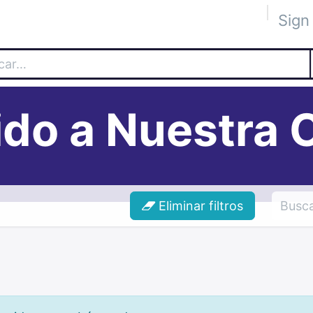
Sign 
 Académica
Tienda
The Blog
The Lab
Socios
Eve
do a Nuestra 
Eliminar filtros