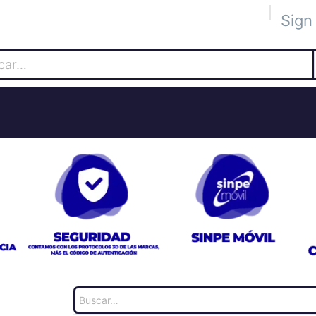
Sign 
 Académica
Tienda
The Blog
The Lab
Socios
Eve