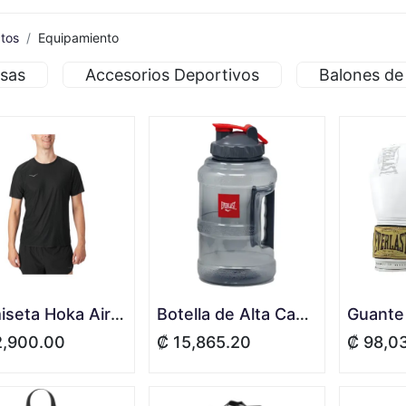
tos
Equipamiento
sas
Accesorios Deportivos
Balones de
Camiseta Hoka Airolite Run Manga Corta - Hombre
Botella de Alta Capacidad 2.5 L Everlast
2,900.00
₡
15,865.20
₡
98,0