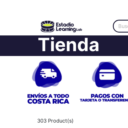
Inicio
Categoría
About Us
Oferta
Tienda
303
Product(s)