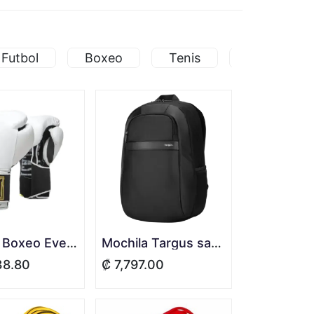
 Futbol
Boxeo
Tenis
Balones de
Guante Boxeo Everlast 1910 Velcro White
Mochila Targus safire plus 15.6" back pack negro TBB581DI-70
38.80
₡
7,797.00