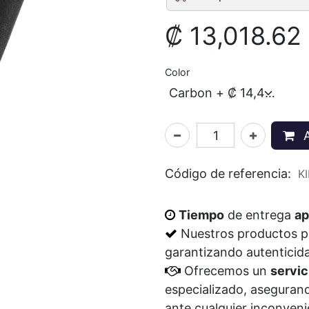
₡
13,018.62
Color
A
Código de referencia:
K
Tiempo
de entrega
ap
Nuestros productos 
garantizando autenticid
Ofrecemos un
servic
especializado, aseguran
ante cualquier inconven