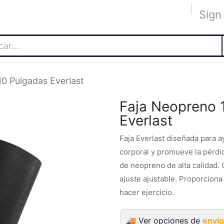
Sign 
 Académica
Tienda
The Blog
The Lab
Socios
Eve
0 Pulgadas Everlast
Faja Neopreno 
Everlast
Faja Everlast diseñada para a
corporal y promueve la pérdid
de neopreno de alta calidad. C
ajuste ajustable. Proporciona
hacer ejercicio.
🚚
Ver opciones de
envío