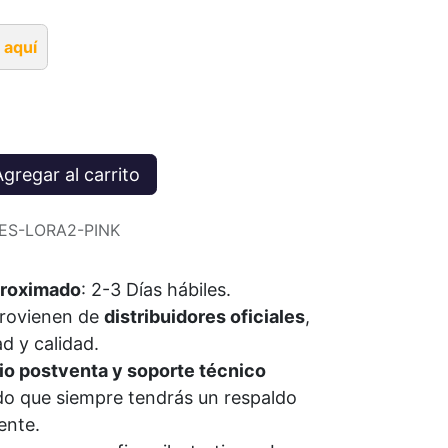
 aquí
gregar al carrito
IES-LORA2-PINK
roximado
: 2-3 Días
hábiles
.
provienen de
distribuidores oficiales
,
ad y calidad.
io postventa y soporte técnico
do que siempre tendrás un respaldo
iente.