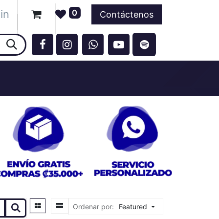
in
0
entos
Contáctenos
Ordenar por:
Featured