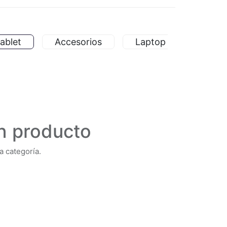
ablet
Accesorios
Laptop
Monit
n producto
a categoría.