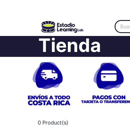
Inicio
Categoría
About Us
Oferta
Tienda
0
Product(s)