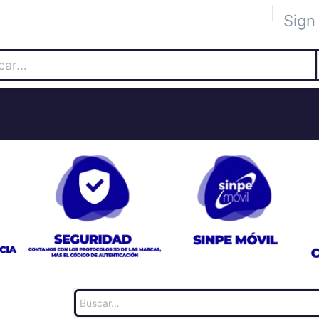
Sign 
 Académica
Tienda
The Blog
The Lab
Socios
Ev