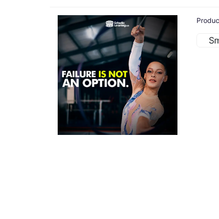
Produc
S