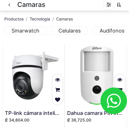
Camaras
Productos
Tecnología
Camaras
Smarwatch
Celulares
Audifonos
TP-link cámara inteligente wifi de vigilancia 360° - Tapo C520WS
Dahua camara PIR inalambrica - DHI-ARD1731-W2- 1.0.01.19.10665-0001
₡
34,804.00
₡
36,725.00