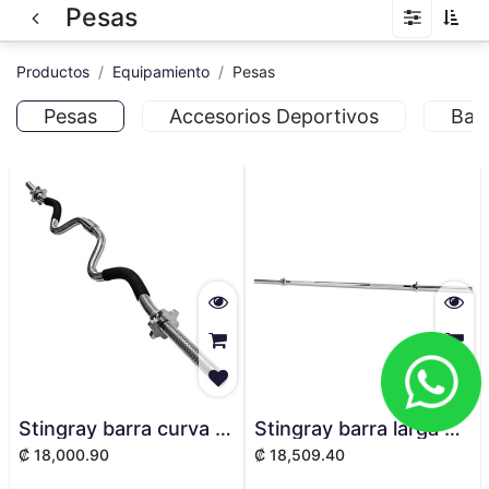
Pesas
Productos
Equipamiento
Pesas
Pesas
Accesorios Deportivos
Bal
Stingray barra curva cromada soporte 80Lb SFbar-Curv
Stingray barra larga cromada soporte 80Lb SFbar-Rec
₡
18,000.90
₡
18,509.40