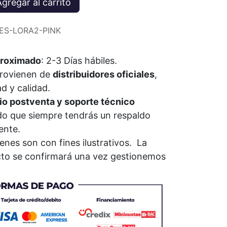
gregar al carrito
IES-LORA2-PINK
roximado
: 2-3 Días
hábiles
.
provienen de
distribuidores oficiales
,
ad y calidad.
io postventa y soporte técnico
do que siempre tendrás un respaldo
iente.
nes son con fines ilustrativos. La
ucto se confirmará una vez gestionemos