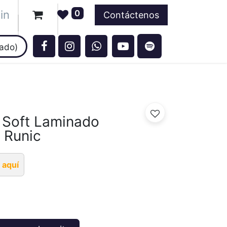
in
0
ntos
Contáctenos
ado)
l Soft Laminado
 Runic
 aquí