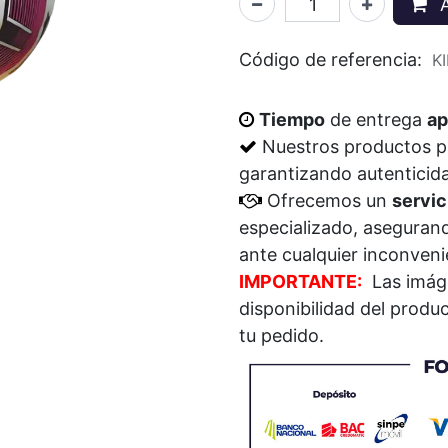
A
Código de referencia:
K
Tiempo
de entrega
ap
Nuestros productos 
garantizando autenticid
Ofrecemos un
servic
especializado, aseguran
ante cualquier inconven
IMPORTANTE:
Las imáge
disponibilidad del prod
tu pedido.