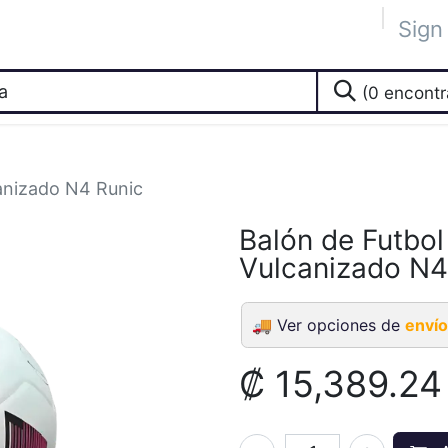
Sign 
 Académica
Tienda
The Blog
The Lab
Socios
Eve
(0 encontr
anizado N4 Runic
Balón de Futbo
Vulcanizado N4
🚚
Ver opciones de
envío
₡
15,389.24